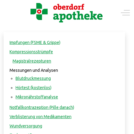
Mobile Menu Toggle
Off-
Impfungen (FSME & Grippe)
Kompressionsstrümpfe
Magistralrezepturen
Messungen und Analysen
Blutdruckmessung
Hörtest (kostenlos)
Mikronährstoffanalyse
Notfallkontrazeption (Pille danach)
Verblisterung von Medikamenten
Wundversorgung