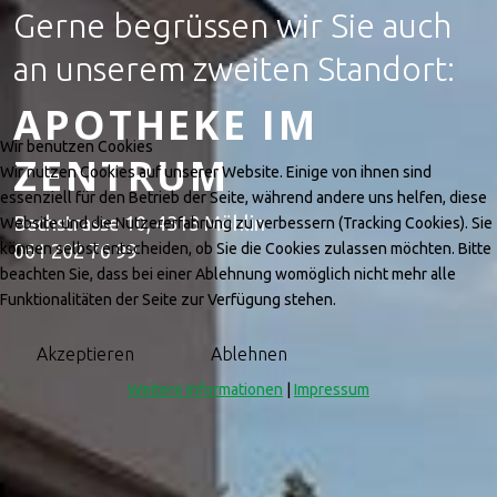
Gerne begrüssen wir Sie auch
an unserem zweiten Standort:
APOTHEKE IM
Wir benutzen Cookies
ZENTRUM
Wir nutzen Cookies auf unserer Website. Einige von ihnen sind
essenziell für den Betrieb der Seite, während andere uns helfen, diese
Bachstrasse 10, 4313 Möhlin
Website und die Nutzererfahrung zu verbessern (Tracking Cookies). Sie
können selbst entscheiden, ob Sie die Cookies zulassen möchten. Bitte
061 202 76 99
beachten Sie, dass bei einer Ablehnung womöglich nicht mehr alle
Funktionalitäten der Seite zur Verfügung stehen.
Akzeptieren
Ablehnen
Weitere Informationen
|
Impressum