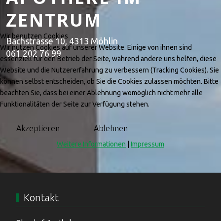
ZENTRUM
Wir benutzen Cookies
Bachstrasse 10, 4313 Möhlin
Wir nutzen Cookies auf unserer Website. Einige von ihnen sind
061 202 76 99
essenziell für den Betrieb der Seite, während andere uns helfen, diese
Website und die Nutzererfahrung zu verbessern (Tracking Cookies). Sie
können selbst entscheiden, ob Sie die Cookies zulassen möchten. Bitte
beachten Sie, dass bei einer Ablehnung womöglich nicht mehr alle
Funktionalitäten der Seite zur Verfügung stehen.
Akzeptieren
Ablehnen
Weitere Informationen
|
Impressum
Kontakt