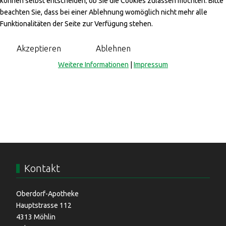
können selbst entscheiden, ob Sie die Cookies zulassen möchten. Bitte
Bachstrasse 10, 4313 Möhlin
beachten Sie, dass bei einer Ablehnung womöglich nicht mehr alle
061 202 76 99
Funktionalitäten der Seite zur Verfügung stehen.
Akzeptieren
Ablehnen
Weitere Informationen
|
Impressum
Kontakt
Oberdorf-Apotheke
Hauptstrasse 112
4313 Möhlin