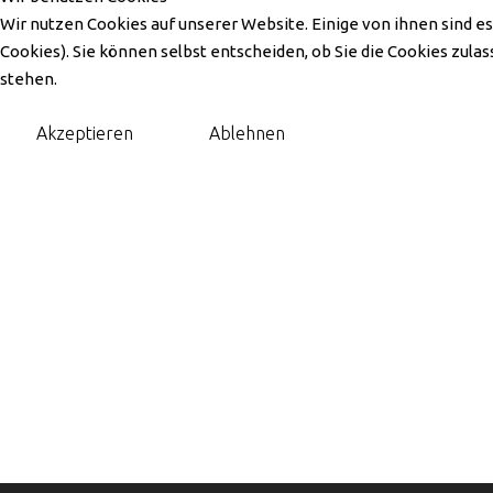
Wir nutzen Cookies auf unserer Website. Einige von ihnen sind es
Cookies). Sie können selbst entscheiden, ob Sie die Cookies zula
Gerne begrüssen wir Sie au
stehen.
APOTHEKE IM 
Akzeptieren
Ablehnen
Bachstrasse 10, 4313 Möhlin
061 202 76 99