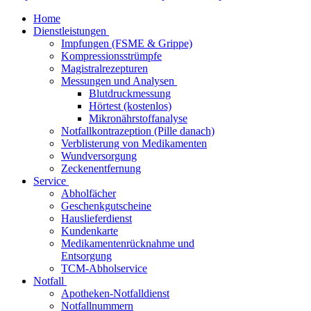
Home
Dienstleistungen
Impfungen (FSME & Grippe)
Kompressionsstrümpfe
Magistralrezepturen
Messungen und Analysen
Blutdruckmessung
Hörtest (kostenlos)
Mikronährstoffanalyse
Notfallkontrazeption (Pille danach)
Verblisterung von Medikamenten
Wundversorgung
Zeckenentfernung
Service
Abholfächer
Geschenkgutscheine
Hauslieferdienst
Kundenkarte
Medikamentenrücknahme und
Entsorgung
TCM-Abholservice
Notfall
Apotheken-Notfalldienst
Notfallnummern