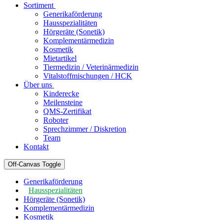
Sortiment
Generikaförderung
Hausspezialitäten
Hörgeräte (Sonetik)
Komplementärmedizin
Kosmetik
Mietartikel
Tiermedizin / Veterinärmedizin
Vitalstoffmischungen / HCK
Über uns
Kinderecke
Meilensteine
QMS-Zertifikat
Roboter
Sprechzimmer / Diskretion
Team
Kontakt
Off-Canvas Toggle
Generikaförderung
Hausspezialitäten
Hörgeräte (Sonetik)
Komplementärmedizin
Kosmetik