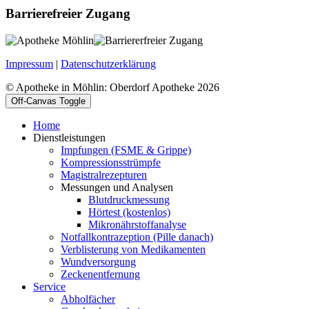
Barrierefreier Zugang
Impressum
|
Datenschutzerklärung
© Apotheke in Möhlin: Oberdorf Apotheke 2026
Off-Canvas Toggle
Home
Dienstleistungen
Impfungen (FSME & Grippe)
Kompressionsstrümpfe
Magistralrezepturen
Messungen und Analysen
Blutdruckmessung
Hörtest (kostenlos)
Mikronährstoffanalyse
Notfallkontrazeption (Pille danach)
Verblisterung von Medikamenten
Wundversorgung
Zeckenentfernung
Service
Abholfächer