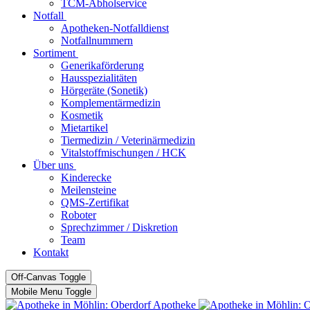
TCM-Abholservice
Notfall
Apotheken-Notfalldienst
Notfallnummern
Sortiment
Generikaförderung
Hausspezialitäten
Hörgeräte (Sonetik)
Komplementärmedizin
Kosmetik
Mietartikel
Tiermedizin / Veterinärmedizin
Vitalstoffmischungen / HCK
Über uns
Kinderecke
Meilensteine
QMS-Zertifikat
Roboter
Sprechzimmer / Diskretion
Team
Kontakt
Off-Canvas Toggle
Mobile Menu Toggle